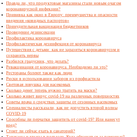
Правда ли, что продуктовые магазины стали новым очагом
коронавирусной инфекции?
Прививка как окно в Европу: преимущества и опасности
введения «ковидных паспортов»
Принудительная вакцинация бюджетников
Проведение дезинсекции
Профилактика коронавируса
Профилактическая дезинфекция от коронавируса
Путешествия с детьми: как не заразиться коронавирусом и
сохранить нервы
Разбился градусник, что делать?
Ревакцинация от коронавируса. Необходимо ли это?
Рестораны болеют также как люди
Риски в использовании заборов из профнастила
Световая ловушка для насекомых
Сколько денег теперь нужно тратить на маски?
Сколько живет вирус covid-19 на различных поверхностях
Советы врача о средствах защиты от сезонных насекомых
Специалисты рассказали, как не допустить второй волны
COVID-19
Способны ли перчатки защитить от covid-19? Или нанесут
вред?
Стоит ли сейчас ехать в санаторий?
Тараканы и крысы в подъезде. Куда обращаться за помощью?