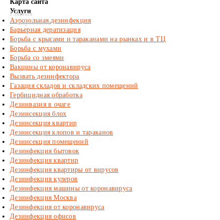
Карта сайта
Услуги
Главная
Аэрозольная дезинфекция
—
Карта сайта
Барьерная дератизация
Борьба с крысами и тараканами на рынках и в ТЦ
Борьба с мухами
Борьба со змеями
Вакцины от коронавируса
Вызвать дезинфектора
Газация складов и складских помещений
Гербицидная обработка
Дезинвазия в очаге
Дезинсекция блох
Дезинсекция квартир
Дезинсекция клопов и тараканов
Дезинсекция помещений
Дезинфекция бытовок
Дезинфекция квартир
Дезинфекция квартиры от вирусов
Дезинфекция кулеров
Дезинфекция машины от коронавируса
Дезинфекция Москва
Дезинфекция от коронавируса
Дезинфекция офисов