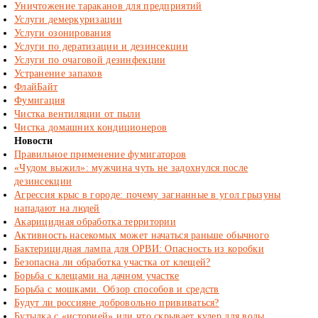
Уничтожение тараканов для предприятий
Услуги демеркуризации
Услуги озонирования
Услуги по дератизации и дезинсекции
Услуги по очаговой дезинфекции
Устранение запахов
ФлайБайт
Фумигация
Чистка вентиляции от пыли
Чистка домашних кондиционеров
Новости
Правильное применение фумигаторов
«Чудом выжил»: мужчина чуть не задохнулся после
дезинсекции
Агрессия крыс в городе: почему загнанные в угол грызуны
нападают на людей
Акарицидная обработка территории
Активность насекомых может начаться раньше обычного
Бактерицидная лампа для ОРВИ: Опасность из коробки
Безопасна ли обработка участка от клещей?
Борьба с клещами на дачном участке
Борьба с мошками. Обзор способов и средств
Будут ли россияне добровольно прививаться?
Бутылка с «историей» или что скрывает кулер для воды