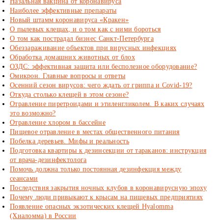
Назальная вакцина от коронавируса
Наиболее эффективные препараты
Новый штамм коронавируса «Кракен»
О пылевых клещах, и о том как с ними бороться
О том как пострадал бизнес Санкт-Петербурга
Обеззараживание объектов при вирусных инфекциях
Обработка домашних животных от блох
ОЗДС: эффективная защита или бесполезное оборудование?
Омикрон. Главные вопросы и ответы
Осенний сезон вирусов: чего ждать от гриппа и Covid-19?
Откуда столько клещей в этом сезоне?
Отравление пиретроидами и этиленгликолем. В каких случаях
это возможно?
Отравление хлором в бассейне
Пищевое отравление в местах общественного питания
Побелка деревьев. Мифы и реальность
Подготовка квартиры к дезинсекции от тараканов: инструкция
от врача-дезинфектолога
Помочь должна только постоянная дезинфекция между
сеансами
Последствия закрытия ночных клубов в коронавирусную эпоху
Почему люди привыкают к крысам на пищевых предприятиях
Появление опасных экзотических клещей Hyalomma
(Хиаломма) в России