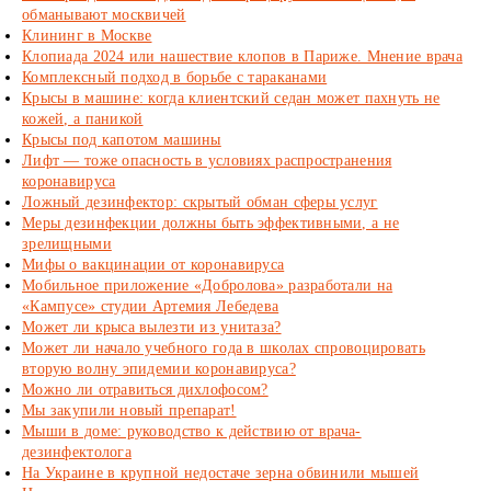
обманывают москвичей
Клининг в Москве
Клопиада 2024 или нашествие клопов в Париже. Мнение врача
Комплексный подход в борьбе с тараканами
Крысы в машине: когда клиентский седан может пахнуть не
кожей, а паникой
Крысы под капотом машины
Лифт — тоже опасность в условиях распространения
коронавируса
Ложный дезинфектор: скрытый обман сферы услуг
Меры дезинфекции должны быть эффективными, а не
зрелищными
Мифы о вакцинации от коронавируса
Мобильное приложение «Добролова» разработали на
«Кампусе» студии Артемия Лебедева
Может ли крыса вылезти из унитаза?
Может ли начало учебного года в школах спровоцировать
вторую волну эпидемии коронавируса?
Можно ли отравиться дихлофосом?
Мы закупили новый препарат!
Мыши в доме: руководство к действию от врача-
дезинфектолога
На Украине в крупной недостаче зерна обвинили мышей