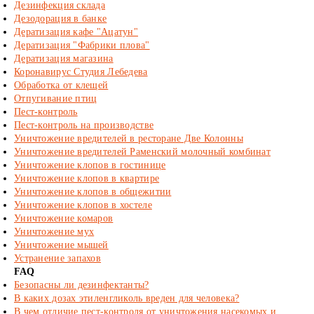
Дезинфекция склада
Дезодорация в банке
Дератизация кафе "Ацатун"
Дератизация "Фабрики плова"
Дератизация магазина
Коронавирус Студия Лебедева
Обработка от клещей
Отпугивание птиц
Пест-контроль
Пест-контроль на производстве
Уничтожение вредителей в ресторане Две Колонны
Уничтожение вредителей Раменский молочный комбинат
Уничтожение клопов в гостинице
Уничтожение клопов в квартире
Уничтожение клопов в общежитии
Уничтожение клопов в хостеле
Уничтожение комаров
Уничтожение мух
Уничтожение мышей
Устранение запахов
FAQ
Безопасны ли дезинфектанты?
В каких дозах этиленгликоль вреден для человека?
В чем отличие пест-контроля от уничтожения насекомых и