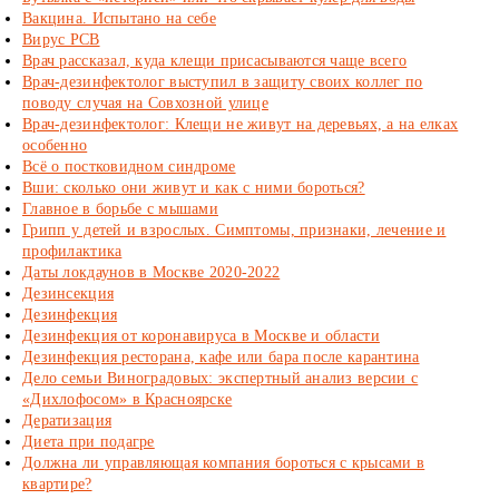
Вакцина. Испытано на себе
Вирус РСВ
Врач рассказал, куда клещи присасываются чаще всего
Врач-дезинфектолог выступил в защиту своих коллег по
поводу случая на Совхозной улице
Врач-дезинфектолог: Клещи не живут на деревьях, а на елках
особенно
Всё о постковидном синдроме
Вши: сколько они живут и как с ними бороться?
Главное в борьбе с мышами
Грипп у детей и взрослых. Симптомы, признаки, лечение и
профилактика
Даты локдаунов в Москве 2020-2022
Дезинсекция
Дезинфекция
Дезинфекция от коронавируса в Москве и области
Дезинфекция ресторана, кафе или бара после карантина
Дело семьи Виноградовых: экспертный анализ версии с
«Дихлофосом» в Красноярске
Дератизация
Диета при подагре
Должна ли управляющая компания бороться с крысами в
квартире?