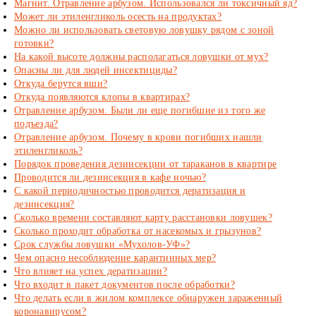
Магнит. Отравление арбузом. Использовался ли токсичный яд?
Может ли этиленгликоль осесть на продуктах?
Можно ли использовать световую ловушку рядом с зоной
готовки?
На какой высоте должны располагаться ловушки от мух?
Опасны ли для людей инсектициды?
Откуда берутся вши?
Откуда появляются клопы в квартирах?
Отравление арбузом. Были ли еще погибшие из того же
подъезда?
Отравление арбузом. Почему в крови погибших нашли
этиленгликоль?
Порядок проведения дезинсекции от тараканов в квартире
Проводится ли дезинсекция в кафе ночью?
С какой периодичностью проводится дератизация и
дезинсекция?
Сколько времени составляют карту расстановки ловушек?
Сколько проходит обработка от насекомых и грызунов?
Срок службы ловушки «Мухолов-УФ»?
Чем опасно несоблюдение карантинных мер?
Что влияет на успех дератизации?
Что входит в пакет документов после обработки?
Что делать если в жилом комплексе обнаружен зараженный
коронавирусом?