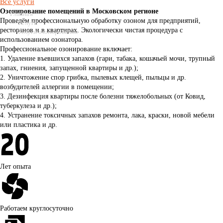
Все услуги
Озонирование помещений в Московском регионе
Главная
Проведём профессиональную обработку озоном для предприятий,
—
Услуги
ресторанов и в квартирах. Экологически чистая процедура с
—
Услуги озонирования
использованием озонатора.
Профессиональное озонирование включает:
1. Удаление въевшихся запахов (гари, табака, кошачьей мочи, трупный
запах, гниения, запущенной квартиры и др.);
2. Уничтожение спор грибка, пылевых клещей, пыльцы и др.
возбудителей аллергии в помещении;
3. Дезинфекция квартиры после болезни тяжелобольных (от Ковид,
туберкулеза и др.);
4. Устранение токсичных запахов ремонта, лака, краски, новой мебели
или пластика и др.
Лет опыта
Работаем круглосуточно