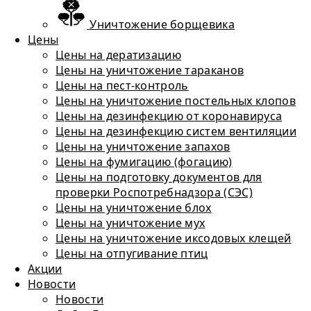
Уничтожение борщевика
Цены
Цены на дератизацию
Цены на уничтожение тараканов
Цены на пест-контроль
Цены на уничтожение постельных клопов
Цены на дезинфекцию от коронавируса
Цены на дезинфекцию систем вентиляции
Цены на уничтожение запахов
Цены на фумигацию (фогацию)
Цены на подготовку документов для
проверки Роспотребнадзора (СЭС)
Цены на уничтожение блох
Цены на уничтожение мух
Цены на уничтожение иксодовых клещей
Цены на отпугивание птиц
Акции
Новости
Новости