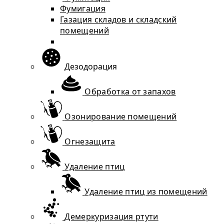
Фумигация
Газация складов и складский
помещений
Дезодорация
Обработка от запахов
Озонирование помещений
Огнезащита
Удаление птиц
Удаление птиц из помещений
Демеркуризация ртути