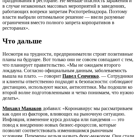
празднования в ресторане. Не меньше опасность заражения и
в случае незаконных массовых мероприятий в заведениях,
работающих вопреки запретам Роспотребнадзора. Поэтому
власти выбрали оптимальное решение — ввели разумные
ограничения вместо полного запрета корпоративов в
ресторанах».
Что дальше
Несмотря на трудности, предприниматели строят позитивные
планы на будущее. Вот только они не совсем совпадают с тем,
что планирует правительство. «Мы не ожидаем второго
локдауна. Согласно официальным данным, заболеваемость
вышла на плато. — говорит
Павел Сенченко
. — Сотрудники
и клиенты ответственно подходят к безопасности: соблюдают
дистанцию, используют маски, антисептики. Мы подошли ко
второй волне подготовленными и четко понимаем, что нужно
делать».
Михаил Манаков
добавил: «Коронавирус мы рассматриваем
как один из факторов, влияющих на рыночную ситуацию.
Инфляция, изменение курса доллара или пандемия — это
повод к внедрению новых бизнес-процессов, которые
позволят соответствовать изменившимся рыночным
условиям. Перемены нельзя назвать форс-мажором. Они стали