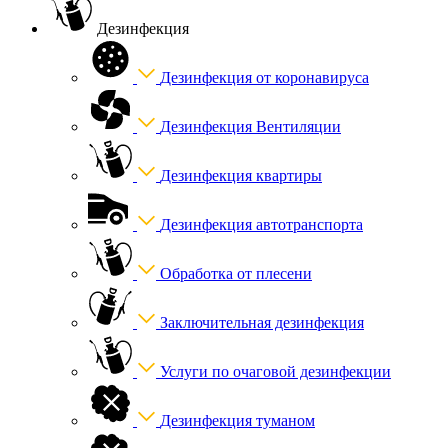
Дезинфекция
Дезинфекция от коронавируса
Дезинфекция Вентиляции
Дезинфекция квартиры
Дезинфекция автотранспорта
Обработка от плесени
Заключительная дезинфекция
Услуги по очаговой дезинфекции
Дезинфекция туманом