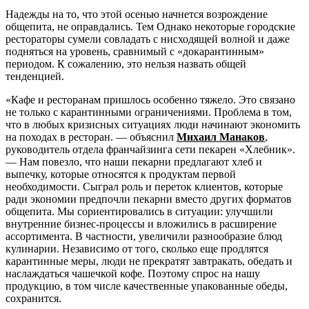
Надежды на то, что этой осенью начнется возрождение
общепита, не оправдались. Тем Однако некоторые городские
рестораторы сумели совладать с нисходящей волной и даже
подняться на уровень, сравнимый с «докарантинным»
периодом. К сожалению, это нельзя назвать общей
тенденцией.
«Кафе и ресторанам пришлось особенно тяжело. Это связано
не только с карантинными ограничениями. Проблема в том,
что в любых кризисных ситуациях люди начинают экономить
на походах в ресторан. — объяснил
Михаил Манаков
,
руководитель отдела франчайзинга сети пекарен «Хлебник».
— Нам повезло, что наши пекарни предлагают хлеб и
выпечку, которые относятся к продуктам первой
необходимости. Сыграл роль и переток клиентов, которые
ради экономии предпочли пекарни вместо других форматов
общепита. Мы сориентировались в ситуации: улучшили
внутренние бизнес-процессы и вложились в расширение
ассортимента. В частности, увеличили разнообразие блюд
кулинарии. Независимо от того, сколько еще продлятся
карантинные меры, люди не прекратят завтракать, обедать и
наслаждаться чашечкой кофе. Поэтому спрос на нашу
продукцию, в том числе качественные упакованные обеды,
сохранится.