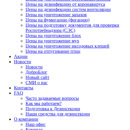
Цены на дезинфекцию от коронавируса
Цены на дезинфекцию систем вентиляции
Цены на уничтожение запахов
Цены на фумигацию (фогацию)
Цены на подготовку документов для проверки
Роспотребнадзора (СЭС)
Цены на уничтожение блох
Цены на уничтожение мух
Цены на уничтожение иксодовых клещей
Цены на отпугивание птиц
Акции
Новости
Новости
ДоброБлог
Новый сайт
СМИ о нас
Контакты
FAQ
Часто задаваемые вопросы
Как мы работаем?
Подготовка к Дезинсекции
Наши средства для дезинсекции
О компании
Наш офис
Команда