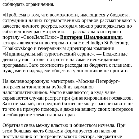
соблюдать ограничения.
«Проблема в том, что возможности, имеющиеся у бюджета,
сотрудники наших государственных органов рассматривают в
качестве личного ресурса, которым можно распоряжаться по
собственному рассмотрению. — рассказала в интервью
порталу «СвоеДелоПлюс»
Виктория Шамликашвили
,
которая является инвестором отеля Hotel Indigo St.Peterburg
Tchaikovskogo и генеральным директором компании
«Индивидуальный туристический сервис». — Бюджетные
деньги у нас готовы потратить на самые неожиданные
программы. Зато соотносить расходы из бюджета с планами,
нуждами и надеждами общества у чиновников не принято.
На железнодорожную магистраль «Москва-Петербург»
потрачены триллионы рублей из карманов
налогоплательщиков. Часто выявляются, а куда чаще
скрываются случаи растрат при финансировании госзаказов.
Зато ни малый, ни средний бизнес не могут рассчитывать не
то что на прямую помощь, а даже на защиту своих интересов
и соблюдение элементарных прав.
Обратная связь между властью и обществом исчезла. При
этом большая часть бюджета формируется из налогов,
поступающих от потребительского сектора. Бюджетные