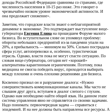
доходы Российской Федерации сравнимы со странами, где
численность населения в 10-15 раз ниже. Это говорит о
чрезвычайно низком уровне экономической активности. И
она продолжает снижение».
Заметим, что городские власти знают о неблагоприятной
динамике в экономике. Это подтверждает выступление вице-
губернатора
Евгения Елина
на прошедшем Форуме малого
бизнеса. Во вступительном слове он упомянул проблему:
обороты небольших предприятий из-за пандемии упали на
20%, а прибыльность — минимум на 50%. Сильно пострадала
сфера услуг, автоперевозки и, особенно, туристическая
отрасль. Однако, власти пока не могут спасти ситуацию. По
словам вице-губернатора, сегодня нет «хорошей»
альтернативы карантинным ограничениям. Поэтому, пока
медицина не смогла победить вирус, приходится выбирать
между плохими и очень плохими решениями для бизнеса.
Косвенно признал он и разрушение диалога: «Нужно
совершенствовать коммуникационные каналы. Мы часто не
слышим друг друга, вступаем в диалог слепого с глухим.
Однако нам необходимо найти общий язык. На данном этапе
система управления явно не справляется со своими задачами.
Надо понимать: первоочередная задача — справиться с
эпидемией. И на нее должны быть направлены все ресурсы. А