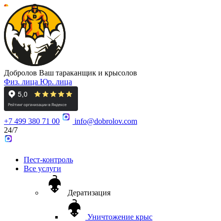
Добролов
Ваш тараканщик и крысолов
Физ. лица
Юр. лица
+7 499 380 71 00
info@dobrolov.com
24/7
Пест-контроль
Все услуги
Дератизация
Уничтожение крыс