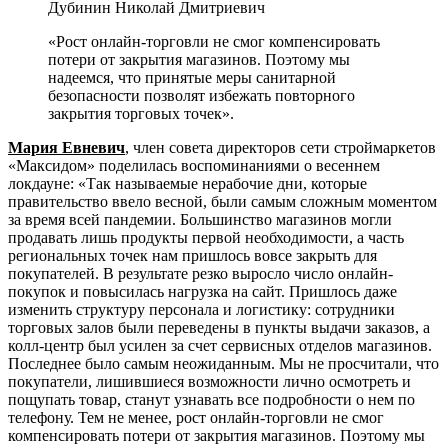
Дубинин Николай Дмитриевич
«Рост онлайн-торговли не смог компенсировать
потери от закрытия магазинов. Поэтому мы
надеемся, что принятые меры санитарной
безопасности позволят избежать повторного
закрытия торговых точек».
Мария Евневич
, член совета директоров сети строймаркетов
«Максидом» поделилась воспоминаниями о весеннем
локдауне: «Так называемые нерабочие дни, которые
правительство ввело весной, были самым сложным моментом
за время всей пандемии. Большинство магазинов могли
продавать лишь продукты первой необходимости, а часть
региональных точек нам пришлось вовсе закрыть для
покупателей. В результате резко выросло число онлайн-
покупок и повысилась нагрузка на сайт. Пришлось даже
изменить структуру персонала и логистику: сотрудники
торговых залов были переведены в пункты выдачи заказов, а
колл-центр был усилен за счет сервисных отделов магазинов.
Последнее было самым неожиданным. Мы не просчитали, что
покупатели, лишившиеся возможности лично осмотреть и
пощупать товар, станут узнавать все подробности о нем по
телефону. Тем не менее, рост онлайн-торговли не смог
компенсировать потери от закрытия магазинов. Поэтому мы