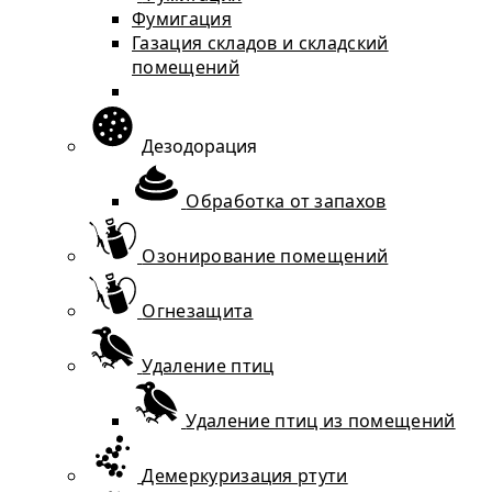
Фумигация
Газация складов и складский
помещений
Дезодорация
Обработка от запахов
Озонирование помещений
Огнезащита
Удаление птиц
Удаление птиц из помещений
Демеркуризация ртути