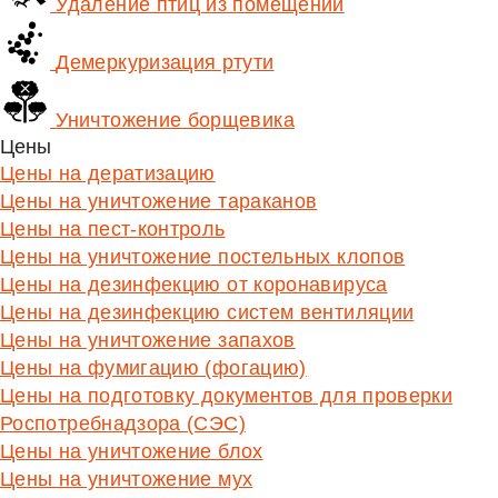
Удаление птиц из помещений
Демеркуризация ртути
Уничтожение борщевика
Цены
Цены на дератизацию
Цены на уничтожение тараканов
Цены на пест-контроль
Цены на уничтожение постельных клопов
Цены на дезинфекцию от коронавируса
Цены на дезинфекцию систем вентиляции
Цены на уничтожение запахов
Цены на фумигацию (фогацию)
Цены на подготовку документов для проверки
Роспотребнадзора (СЭС)
Цены на уничтожение блох
Цены на уничтожение мух