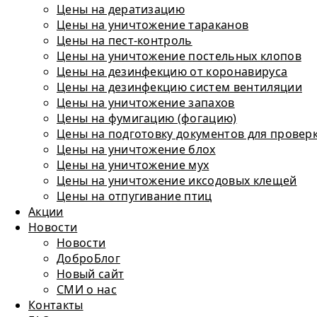
Цены на дератизацию
Цены на уничтожение тараканов
Цены на пест-контроль
Цены на уничтожение постельных клопов
Цены на дезинфекцию от коронавируса
Цены на дезинфекцию систем вентиляции
Цены на уничтожение запахов
Цены на фумигацию (фогацию)
Цены на подготовку документов для провер
Цены на уничтожение блох
Цены на уничтожение мух
Цены на уничтожение иксодовых клещей
Цены на отпугивание птиц
Акции
Новости
Новости
ДоброБлог
Новый сайт
СМИ о нас
Контакты