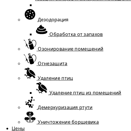
Дезодорация
Обработка от запахов
Озонирование помещений
Огнезащита
Удаление птиц
Удаление птиц из помещений
Демеркуризация ртути
Уничтожение борщевика
Цены