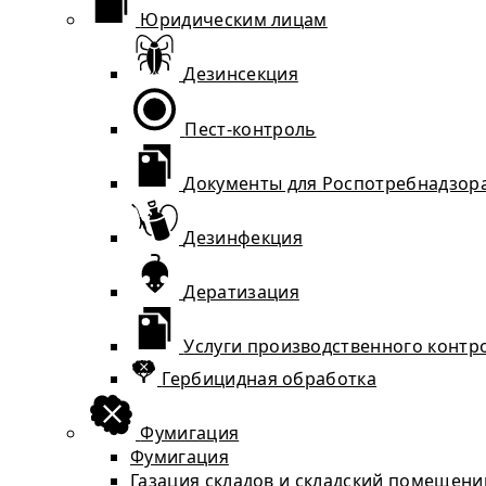
Юридическим лицам
Дезинсекция
Пест-контроль
Документы для Роспотребнадзор
Дезинфекция
Дератизация
Услуги производственного контр
Гербицидная обработка
Фумигация
Фумигация
Газация складов и складский помещени