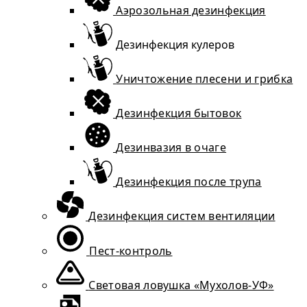
Аэрозольная дезинфекция
Дезинфекция кулеров
Уничтожение плесени и грибка
Дезинфекция бытовок
Дезинвазия в очаге
Дезинфекция после трупа
Дезинфекция систем вентиляции
Пест-контроль
Световая ловушка «Мухолов-УФ»