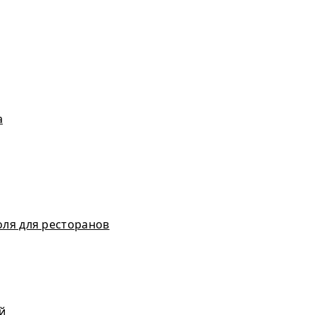
а
оля для ресторанов
й