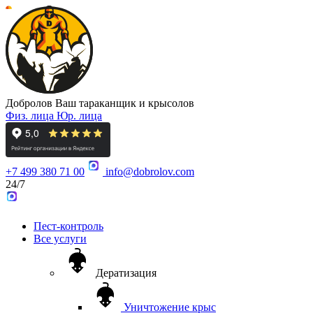
Добролов
Ваш тараканщик и крысолов
Физ. лица
Юр. лица
+7 499 380 71 00
info@dobrolov.com
24/7
Пест-контроль
Все услуги
Дератизация
Уничтожение крыс