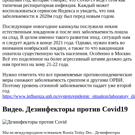
типичная респираторная инфекция. Каждый может
воспользоваться сервисом Яндекса и увидеть, что пик
заболеваемости в 2020м году был перед новым годом.
Последующие новогодние каникулы послужили неким
естественным локдауном и после них заболеваемость пошла
на спад. В целом именно такого развития эпид. ситуациb нам
и следует ждать в конце 2021 года. Однако, нужно взять во
внимания ноябрьский локдаун, а также то что вакцинация
охватила существенную часть населения. Особенно в Москве.
Всё это поделенное на более агрессивный штамм должно дать
нам прогноз на зиму 21-22 года.
Нужно отметить что все применяемые противоэпидемические
меры снижают заболеваемость гриппом и другими ОРВИ.
Поэтому уровень сезонной заболеваемости падает уже второй
год
https://www.influenza.spb.ru/system/epidemic_situation/laboratory_di
Видео. Дезинфекторы против Covid19
Мы на международном телеканале Russia Today Doc.. Дезинфекторы