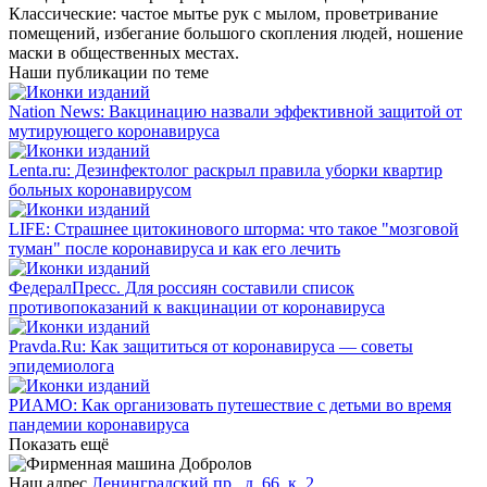
Классические: частое мытье рук с мылом, проветривание
помещений, избегание большого скопления людей, ношение
маски в общественных местах.
Наши публикации по теме
Nation News: Вакцинацию назвали эффективной защитой от
мутирующего коронавируса
Lenta.ru: Дезинфектолог раскрыл правила уборки квартир
больных коронавирусом
LIFE: Страшнее цитокинового шторма: что такое "мозговой
туман" после коронавируса и как его лечить
ФедералПресс. Для россиян составили список
противопоказаний к вакцинации от коронавируса
Pravda.Ru: Как защититься от коронавируса — советы
эпидемиолога
РИАМО: Как организовать путешествие с детьми во время
пандемии коронавируса
Показать ещё
Наш адрес
Ленинградский пр., д. 66, к. 2