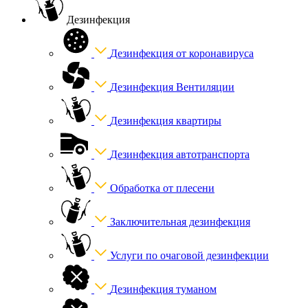
Дезинфекция
Дезинфекция от коронавируса
Дезинфекция Вентиляции
Дезинфекция квартиры
Дезинфекция автотранспорта
Обработка от плесени
Заключительная дезинфекция
Услуги по очаговой дезинфекции
Дезинфекция туманом