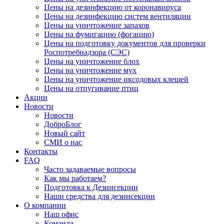
Цены на дезинфекцию от коронавируса
Цены на дезинфекцию систем вентиляции
Цены на уничтожение запахов
Цены на фумигацию (фогацию)
Цены на подготовку документов для проверки
Роспотребнадзора (СЭС)
Цены на уничтожение блох
Цены на уничтожение мух
Цены на уничтожение иксодовых клещей
Цены на отпугивание птиц
Акции
Новости
Новости
ДоброБлог
Новый сайт
СМИ о нас
Контакты
FAQ
Часто задаваемые вопросы
Как мы работаем?
Подготовка к Дезинсекции
Наши средства для дезинсекции
О компании
Наш офис
Команда